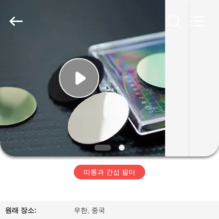
©
2019
-
2026
Wuhan
Siwer
Optics
Co.,Ltd.
가
All
Rights
Reserved.
정
제
품
저
띠통과 간섭 필터
희
에
원래 장소:
우한, 중국