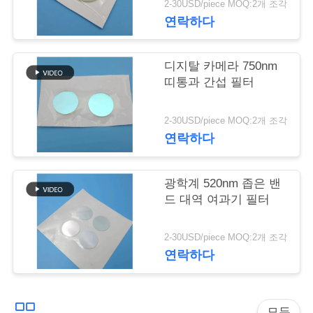
리
2-30USD/piece MOQ:2개 조각
연락하다
저
디지탈 카메라 750nm
희
띠통과 간섭 필터
에
2-30USD/piece MOQ:2개 조각
게
연락하다
연
광학계 520nm 좁은 밴
락
드 대역 여과기 필터
하
2-30USD/piece MOQ:2개 조각
십
연락하다
시
오
모든