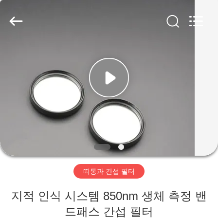
©
2019
-
2026
Wuhan
Siwer
Optics
Co.,Ltd.
가
All
Rights
Reserved.
정
제
품
저
띠통과 간섭 필터
희
지적 인식 시스템 850nm 생체 측정 밴
에
드패스 간섭 필터