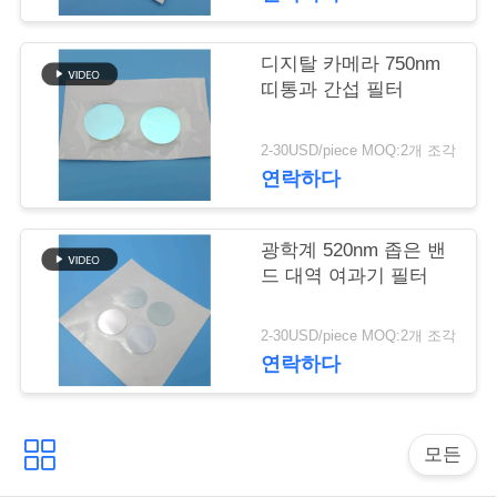
리
디지탈 카메라 750nm
저
띠통과 간섭 필터
희
2-30USD/piece MOQ:2개 조각
에
연락하다
게
광학계 520nm 좁은 밴
연
드 대역 여과기 필터
락
2-30USD/piece MOQ:2개 조각
하
연락하다
십
시
모든
오