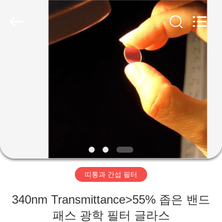
품
질
광
학
적
인
간
가
섭
필
터
정
협
력
업
체.
Copyright
제
©
2019
-
2021
품
interference-
filter.com.
All
Rights
Reserved.
저
띠통과 간섭 필터
희
340nm Transmittance>55% 좁은 밴드
에
패스 광학 필터 글라스