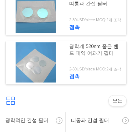
리
띠통과 간섭 필터
2-30USD/piece MOQ:2개 조각
저
접촉
희
에
광학계 520nm 좁은 밴
드 대역 여과기 필터
게
연
2-30USD/piece MOQ:2개 조각
접촉
락
하
모든
십
시
광학적인 간섭 필터
띠통과 간섭 필터
오