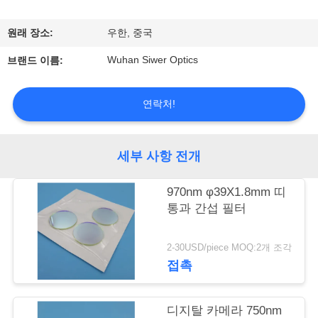
관
하
원래 장소:
우한, 중국
여
Wuhan Siwer Optics
브랜드 이름:
공
연락처!
장
세부 사항 전개
투
어
970nm φ39X1.8mm 띠
통과 간섭 필터
품
2-30USD/piece MOQ:2개 조각
접촉
질
관
디지탈 카메라 750nm