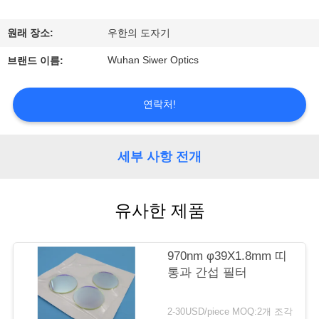
관
하
원래 장소:
우한의 도자기
여
Wuhan Siwer Optics
브랜드 이름:
공
연락처!
장
세부 사항 전개
투
어
유사한 제품
품
970nm φ39X1.8mm 띠
질
통과 간섭 필터
관
2-30USD/piece MOQ:2개 조각