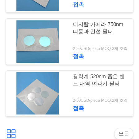
리
접촉
저
디지탈 카메라 750nm
띠통과 간섭 필터
희
에
2-30USD/piece MOQ:2개 조각
접촉
게
연
광학계 520nm 좁은 밴
드 대역 여과기 필터
락
하
2-30USD/piece MOQ:2개 조각
접촉
십
시
모든
오