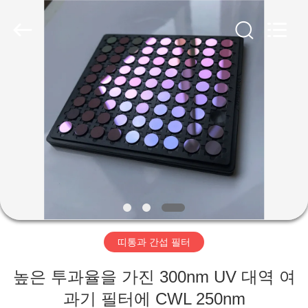
품
질
광
학
적
인
간
가
섭
필
터
정
협
력
업
체.
Copyright
제
©
2019
-
2021
품
interference-
filter.com.
All
Rights
Reserved.
저
띠통과 간섭 필터
희
높은 투과율을 가진 300nm UV 대역 여
에
과기 필터에 CWL 250nm