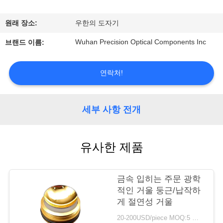
관
하
원래 장소:
우한의 도자기
여
Wuhan Precision Optical Components Inc
브랜드 이름:
공
연락처!
장
세부 사항 전개
투
어
유사한 제품
품
금속 입히는 주문 광학
질
적인 거울 둥근/납작하
게 절연성 거울
관
20-200USD/piece MOQ:5 조각