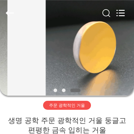
품
질
광
학
적
인
간
가
섭
필
터
정
협
력
업
체.
Copyright
제
©
2019
-
2021
품
interference-
filter.com.
All
Rights
Reserved.
저
주문 광학적인 거울
희
생명 공학 주문 광학적인 거울 둥글고
에
편평한 금속 입히는 거울