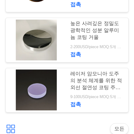
리
접촉
저
높은 사려깊은 정밀도
광학적인 성분 알루미
희
늄 코팅 거울
에
2-200USD/piece MOQ:5개 조각
접촉
게
연
레이저 암모니아 도주
의 분석 체계를 위한 적
락
외선 절연성 코팅 주문
광학적인 거울
하
9-100USD/piece MOQ:5개 조각
접촉
십
시
모든
오