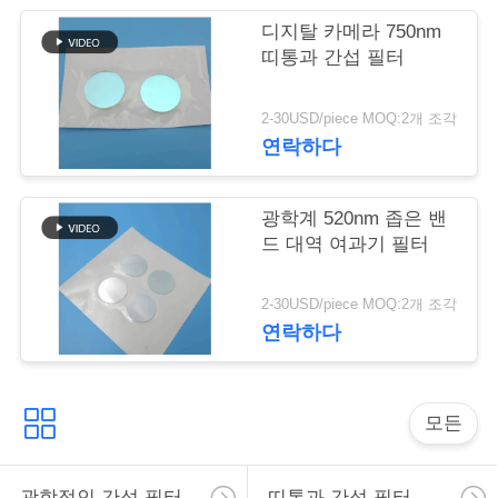
리
디지탈 카메라 750nm
띠통과 간섭 필터
저
2-30USD/piece MOQ:2개 조각
희
연락하다
에
게
광학계 520nm 좁은 밴
드 대역 여과기 필터
연
락
2-30USD/piece MOQ:2개 조각
연락하다
하
십
모든
시
오
광학적인 간섭 필터
띠통과 간섭 필터