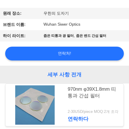
관
하
원래 장소:
우한의 도자기
여
Wuhan Siwer Optics
브랜드 이름:
,
하이 라이트:
좁은 띠통과 광 필터
좁은 밴드 간섭 필터
공
장
연락처!
투
세부 사항 전개
어
970nm φ39X1.8mm 띠
통과 간섭 필터
품
질
2-30USD/piece MOQ:2개 조각
연락하다
관