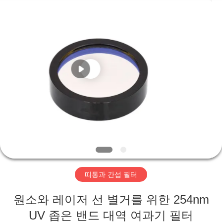
©
2019
-
2025
Wuhan
Siwer
Optics
Co.,Ltd.
가
All
Rights
Reserved.
정
제
품
저
띠통과 간섭 필터
희
원소와 레이저 선 별거를 위한 254nm
에
UV 좁은 밴드 대역 여과기 필터