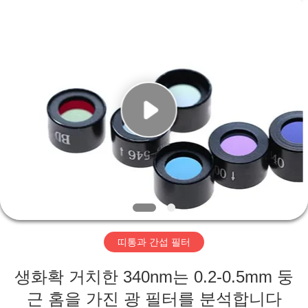
©
2019
-
2026
Wuhan
Siwer
Optics
Co.,Ltd.
가
All
Rights
Reserved.
정
제
품
저
띠통과 간섭 필터
희
생화확 거치한 340nm는 0.2-0.5mm 둥
에
근 홈을 가진 광 필터를 분석합니다