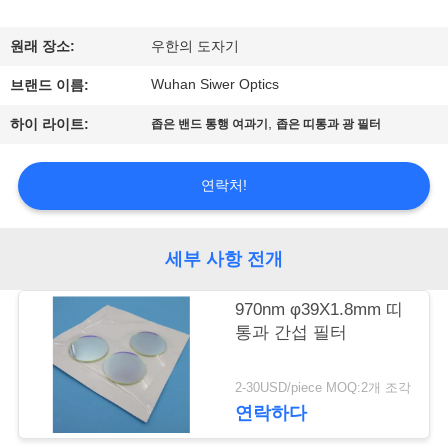
관
하
원래 장소:
우한의 도자기
여
Wuhan Siwer Optics
브랜드 이름:
,
하이 라이트:
좁은 밴드 통행 여과기
좁은 띠통과 광 필터
공
장
연락처!
투
세부 사항 전개
어
970nm φ39X1.8mm 띠
통과 간섭 필터
품
질
2-30USD/piece MOQ:2개 조각
연락하다
관