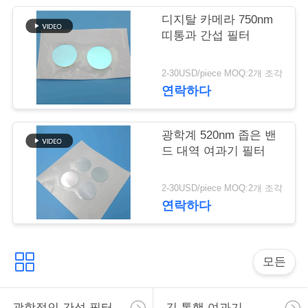
리
디지탈 카메라 750nm
띠통과 간섭 필터
저
2-30USD/piece MOQ:2개 조각
희
연락하다
에
게
광학계 520nm 좁은 밴
드 대역 여과기 필터
연
락
2-30USD/piece MOQ:2개 조각
연락하다
하
십
모든
시
오
광학적인 간섭 필터
긴 통행 여과기